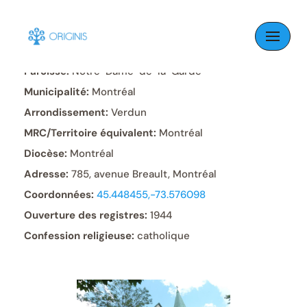
Skip
to
content
Paroisse:
Notre-Dame-de-la-Garde
Municipalité:
Montréal
Arrondissement:
Verdun
MRC/Territoire équivalent:
Montréal
Diocèse:
Montréal
Adresse:
785, avenue Breault, Montréal
Coordonnées:
45.448455,-73.576098
Ouverture des registres:
1944
Confession religieuse:
catholique