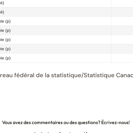
té)
té)
te (p)
te (p)
te (p)
te (p)
te (p)
ureau fédéral de la statistique/Statistique Ca
Vous avez des commentaires ou des questions? Écrivez-nous!