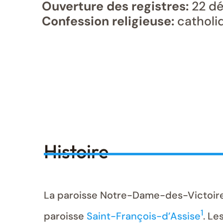
Ouverture des registres:
22 d
Confession religieuse:
catholi
Histoire
La paroisse Notre-Dame-des-Victoire
1
paroisse
Saint-François-d’Assise
. Le