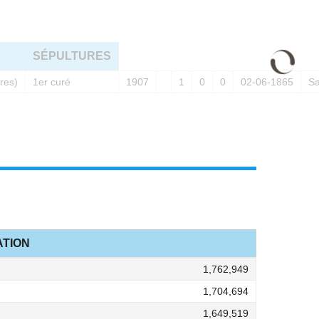
SÉPULTURES
res)
1er curé
1907
1
0
0
02-06-1865
Sa
TION
1,762,949
1,704,694
1,649,519