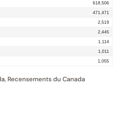
618,506
471,471
2,519
2,445
1,114
1,011
1,055
nada, Recensements du Canada