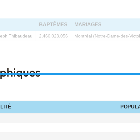
BAPTÊMES
MARIAGES
seph Thibaudeau
2,466,023,056
Montréal (Notre-Dame-des-Victoi
aphiques
LITÉ
POPULA