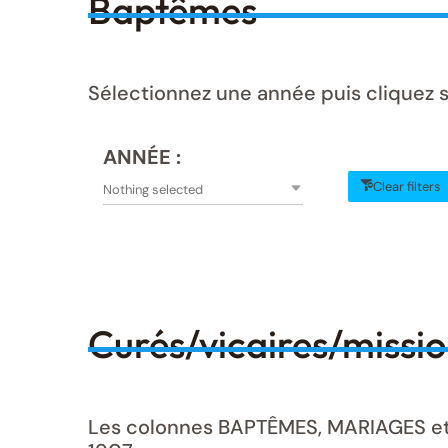
Baptêmes
Sélectionnez une année puis cliquez 
ANNÉE :
Clear filters
Nothing selected
Curés/vicaires/missi
Les colonnes BAPTÊMES, MARIAGES et S