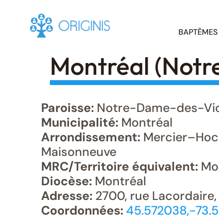
Skip
BAPTÊMES
to
content
Montréal (Notr
Paroisse:
Notre-Dame-des-Vic
Municipalité:
Montréal
Arrondissement:
Mercier–Hoc
Maisonneuve
MRC/Territoire équivalent:
Mon
Diocèse:
Montréal
Adresse:
2700, rue Lacordaire,
Coordonnées:
45.572038,-73.5