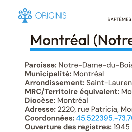
Skip
BAPTÊMES
to
content
Montréal (Not
Paroisse:
Notre-Dame-du-Boi
Municipalité:
Montréal
Arrondissement:
Saint-Lauren
MRC/Territoire équivalent:
Mon
Diocèse:
Montréal
Adresse:
2220, rue Patricia, Mo
Coordonnées:
45.522395,-73.
Ouverture des registres:
1945