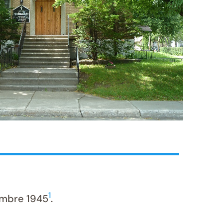
1
embre 1945
.