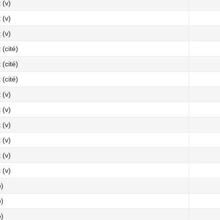
 (v)
 (v)
 (v)
 (cité)
 (cité)
 (cité)
 (v)
 (v)
 (v)
 (v)
 (v)
 (v)
p)
p)
p)