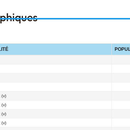
aphiques
LITÉ
POPUL
 (v)
 (v)
 (v)
 (v)