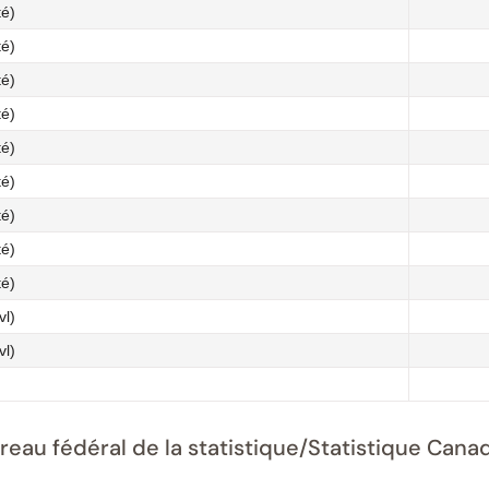
té)
té)
té)
té)
té)
té)
té)
té)
té)
vl)
vl)
ureau fédéral de la statistique/Statistique Ca