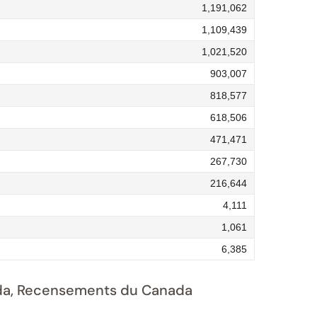
1,191,062
1,109,439
1,021,520
903,007
818,577
618,506
471,471
267,730
216,644
4,111
1,061
6,385
nada, Recensements du Canada