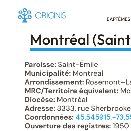
Skip
BAPTÊMES
to
content
Montréal (Saint
Paroisse:
Saint-Émile
Municipalité:
Montréal
Arrondissement:
Rosemont–La 
MRC/Territoire équivalent:
Mon
Diocèse:
Montréal
Adresse:
3333, rue Sherbrooke 
Coordonnées:
45.545915,-73.
Ouverture des registres:
1950