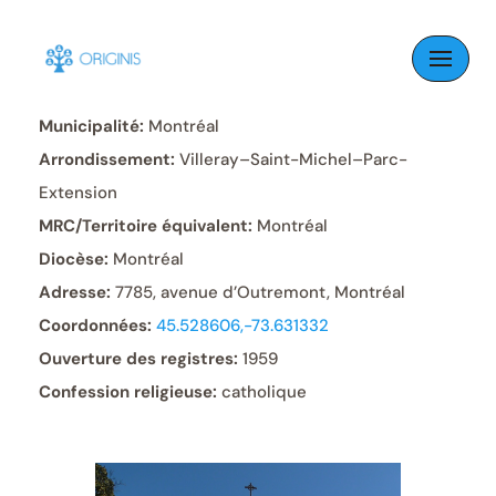
Skip
to
Paroisse:
St. Francis of Assisi
content
Municipalité:
Montréal
Arrondissement:
Villeray–Saint-Michel–Parc-
Extension
MRC/Territoire équivalent:
Montréal
Diocèse:
Montréal
Adresse:
7785, avenue d’Outremont, Montréal
Coordonnées:
45.528606,-73.631332
Ouverture des registres:
1959
Confession religieuse:
catholique