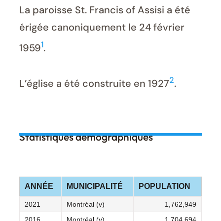
La paroisse St. Francis of Assisi a été
érigée canoniquement le 24 février
1
1959
.
2
L’église a été construite en 1927
.
Statistiques démographiques
ANNÉE
MUNICIPALITÉ
POPULATION
2021
Montréal (v)
1,762,949
2016
Montréal (v)
1,704,694