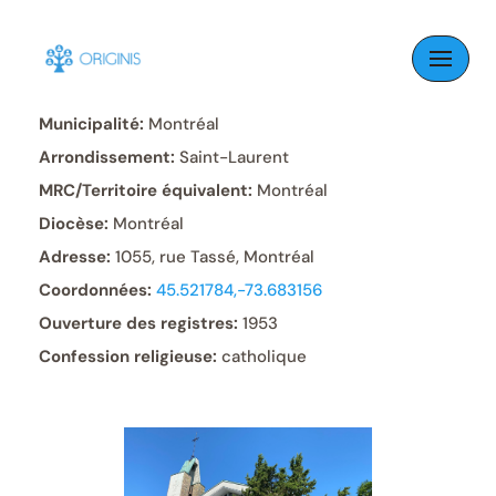
Skip
to
Paroisse:
Saint-Hippolyte
content
Municipalité:
Montréal
Arrondissement:
Saint-Laurent
MRC/Territoire équivalent:
Montréal
Diocèse:
Montréal
Adresse:
1055, rue Tassé, Montréal
Coordonnées:
45.521784,-73.683156
Ouverture des registres:
1953
Confession religieuse:
catholique