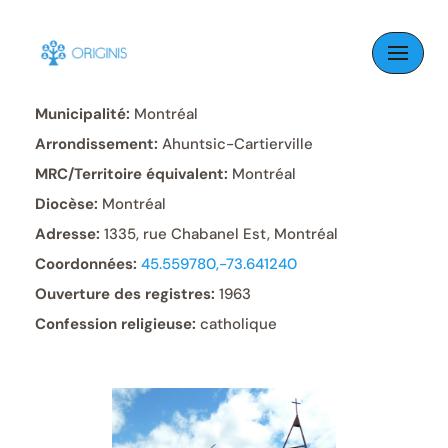
Skip
to
Paroisse:
Saint-Isaac-Jogues
content
Municipalité:
Montréal
Arrondissement:
Ahuntsic-Cartierville
MRC/Territoire équivalent:
Montréal
Diocèse:
Montréal
Adresse:
1335, rue Chabanel Est, Montréal
Coordonnées:
45.559780,-73.641240
Ouverture des registres:
1963
Confession religieuse:
catholique