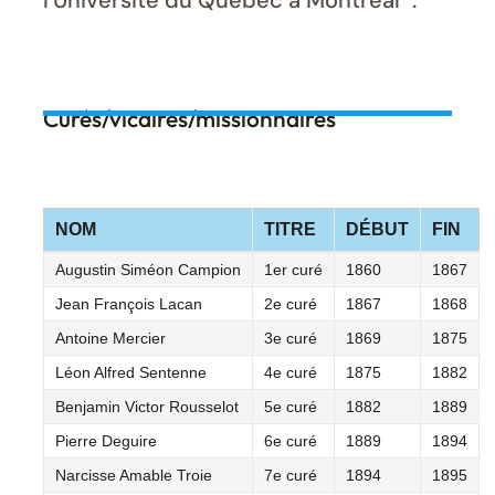
Curés/vicaires/missionnaires
NOM
TITRE
DÉBUT
FIN
Augustin Siméon Campion
1er curé
1860
1867
Jean François Lacan
2e curé
1867
1868
Antoine Mercier
3e curé
1869
1875
Léon Alfred Sentenne
4e curé
1875
1882
Benjamin Victor Rousselot
5e curé
1882
1889
Pierre Deguire
6e curé
1889
1894
Narcisse Amable Troie
7e curé
1894
1895