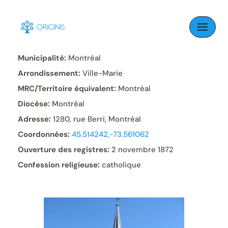
Skip
to
Paroisse:
Saint-Jacques
content
Municipalité:
Montréal
Arrondissement:
Ville-Marie
MRC/Territoire équivalent:
Montréal
Diocèse:
Montréal
Adresse:
1280, rue Berri, Montréal
Coordonnées:
45.514242,-73.561062
Ouverture des registres:
2 novembre 1872
Confession religieuse:
catholique