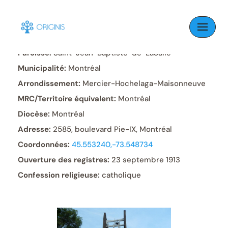
Skip
to
content
Paroisse:
Saint-Jean-Baptiste-de-LaSalle
Municipalité:
Montréal
Arrondissement:
Mercier-Hochelaga-Maisonneuve
MRC/Territoire équivalent:
Montréal
Diocèse:
Montréal
Adresse:
2585, boulevard Pie-IX, Montréal
Coordonnées:
45.553240,-73.548734
Ouverture des registres:
23 septembre 1913
Confession religieuse:
catholique