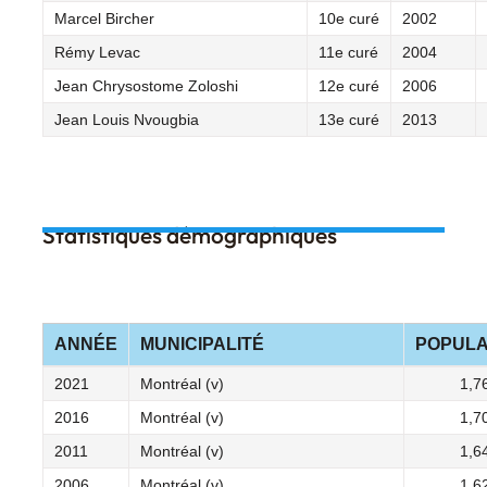
Marcel Bircher
10e curé
2002
Rémy Levac
11e curé
2004
Jean Chrysostome Zoloshi
12e curé
2006
Jean Louis Nvougbia
13e curé
2013
Statistiques démographiques
ANNÉE
MUNICIPALITÉ
POPULA
2021
Montréal (v)
1,7
2016
Montréal (v)
1,7
2011
Montréal (v)
1,6
2006
Montréal (v)
1,6