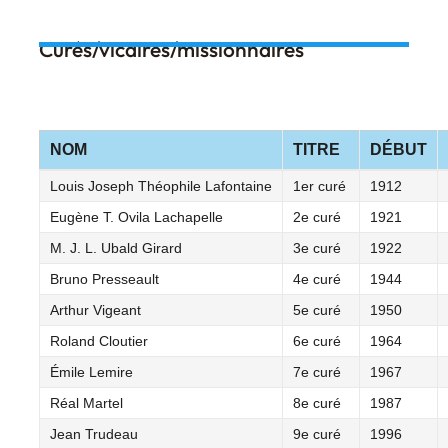
Curés/vicaires/missionnaires
NOM
TITRE
DÉBUT
Louis Joseph Théophile Lafontaine
1er curé
1912
Eugène T. Ovila Lachapelle
2e curé
1921
M. J. L. Ubald Girard
3e curé
1922
Bruno Presseault
4e curé
1944
Arthur Vigeant
5e curé
1950
Roland Cloutier
6e curé
1964
Émile Lemire
7e curé
1967
Réal Martel
8e curé
1987
Jean Trudeau
9e curé
1996