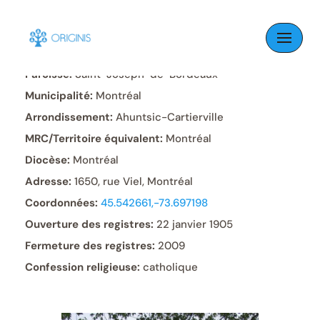
Skip
to
content
Paroisse:
Saint-Joseph-de-Bordeaux
Municipalité:
Montréal
Arrondissement:
Ahuntsic-Cartierville
MRC/Territoire équivalent:
Montréal
Diocèse:
Montréal
Adresse:
1650, rue Viel, Montréal
Coordonnées:
45.542661,-73.697198
Ouverture des registres:
22 janvier 1905
Fermeture des registres:
2009
Confession religieuse:
catholique