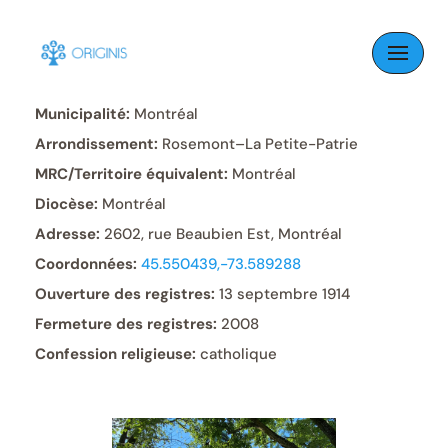
Skip
to
Paroisse:
Saint-Marc
content
Municipalité:
Montréal
Arrondissement:
Rosemont–La Petite-Patrie
MRC/Territoire équivalent:
Montréal
Diocèse:
Montréal
Adresse:
2602, rue Beaubien Est, Montréal
Coordonnées:
45.550439,-73.589288
Ouverture des registres:
13 septembre 1914
Fermeture des registres:
2008
Confession religieuse:
catholique