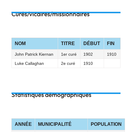
Curés/vicaires/missionnaires
NOM
TITRE
DÉBUT
FIN
John Patrick Kiernan
1er curé
1902
1910
Luke Callaghan
2e curé
1910
Statistiques démographiques
ANNÉE
MUNICIPALITÉ
POPULATION