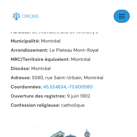
Skip
to
content
Paroisse:
St. Michael’s and St. Anthony’s
Municipalité:
Montréal
Arrondissement:
Le Plateau Mont-Royal
MRC/Territoire équivalent:
Montréal
Diocèse:
Montréal
Adresse:
5580, rue Saint-Urbain, Montréal
Coordonnées:
45.524634,-73.600580
Ouverture des registres:
9 juin 1902
Confession religieuse:
catholique