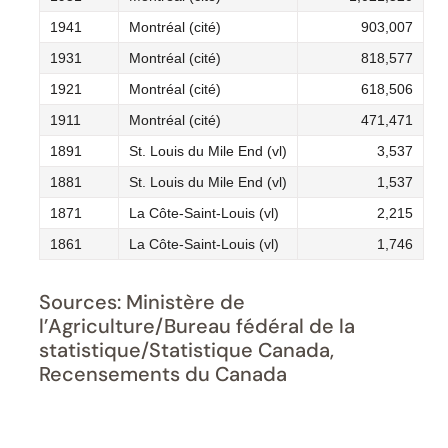
1941
Montréal (cité)
903,007
1931
Montréal (cité)
818,577
1921
Montréal (cité)
618,506
1911
Montréal (cité)
471,471
1891
St. Louis du Mile End (vl)
3,537
1881
St. Louis du Mile End (vl)
1,537
1871
La Côte-Saint-Louis (vl)
2,215
1861
La Côte-Saint-Louis (vl)
1,746
Sources: Ministère de
l’Agriculture/Bureau fédéral de la
statistique/Statistique Canada,
Recensements du Canada