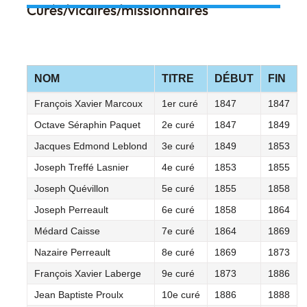
Curés/vicaires/missionnaires
NOM
TITRE
DÉBUT
FIN
François Xavier Marcoux
1er curé
1847
1847
Octave Séraphin Paquet
2e curé
1847
1849
Jacques Edmond Leblond
3e curé
1849
1853
Joseph Treffé Lasnier
4e curé
1853
1855
Joseph Quévillon
5e curé
1855
1858
Joseph Perreault
6e curé
1858
1864
Médard Caisse
7e curé
1864
1869
Nazaire Perreault
8e curé
1869
1873
François Xavier Laberge
9e curé
1873
1886
Jean Baptiste Proulx
10e curé
1886
1888