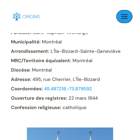
Skip
to
content
Paroisse:
Saint-Raphaël-Archange
Municipalité:
Montréal
Arrondissement:
L’Île-Bizzard-Sainte-Geneviève
MRC/Territoire équivalent:
Montréal
Diocèse:
Montréal
Adresse:
495, rue Cherrier, L’Île-Bizzard
Coordonnées:
45.487218,-73.879592
Ouverture des registres:
22 mars 1844
Confession religieuse:
catholique