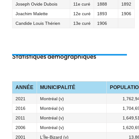
Joseph Ovide Dubois
11e curé
1888
1892
Joachim Malette
12e curé
1893
1906
Candide Louis Thérien
13e curé
1906
Statistiques démographiques
ANNÉE
MUNICIPALITÉ
POPULATI
2021
Montréal (v)
1,762,9
2016
Montréal (v)
1,704,6
2011
Montréal (v)
1,649,5
2006
Montréal (v)
1,620,6
2001
L'Île-Bizard (v)
13,8