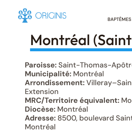
Skip
BAPTÊMES
to
content
Montréal (Sain
Paroisse:
Saint-Thomas-Apôtr
Municipalité:
Montréal
Arrondissement:
Villeray–Sai
Extension
MRC/Territoire équivalent:
Mon
Diocèse:
Montréal
Adresse:
8500, boulevard Sain
Montréal