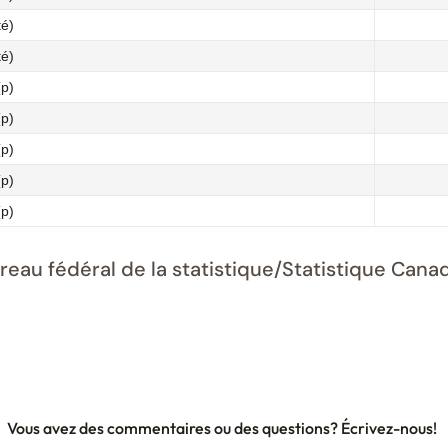
té)
té)
(p)
(p)
(p)
(p)
(p)
ureau fédéral de la statistique/Statistique Ca
Vous avez des commentaires ou des questions? Écrivez-nous!