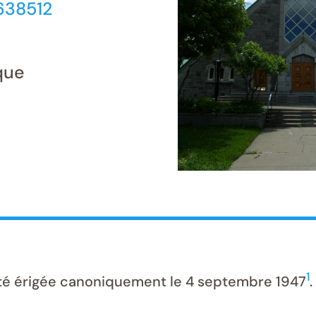
638512
que
1
té érigée canoniquement le 4 septembre 1947
.