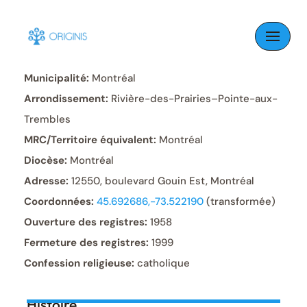
Skip
to
Paroisse:
Saint-Valérien
content
Municipalité:
Montréal
Arrondissement:
Rivière-des-Prairies–Pointe-aux-
Trembles
MRC/Territoire équivalent:
Montréal
Diocèse:
Montréal
Adresse:
12550, boulevard Gouin Est, Montréal
Coordonnées:
45.692686,-73.522190
(transformée)
Ouverture des registres:
1958
Fermeture des registres:
1999
Confession religieuse:
catholique
Histoire