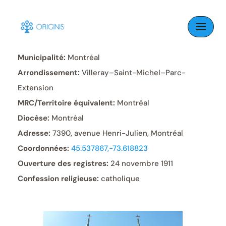
Skip
to
Paroisse:
Sainte-Cécile
content
Municipalité:
Montréal
Arrondissement:
Villeray–Saint-Michel–Parc-
Extension
MRC/Territoire équivalent:
Montréal
Diocèse:
Montréal
Adresse:
7390, avenue Henri-Julien, Montréal
Coordonnées:
45.537867,-73.618823
Ouverture des registres:
24 novembre 1911
Confession religieuse:
catholique