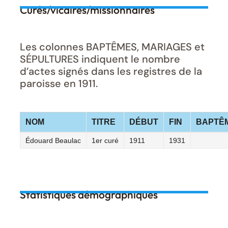
Curés/vicaires/missionnaires
Les colonnes BAPTÊMES, MARIAGES et
SÉPULTURES indiquent le nombre
d’actes signés dans les registres de la
paroisse en 1911.
NOM
TITRE
DÉBUT
FIN
BAPTÊ
Édouard Beaulac
1er curé
1911
1931
Statistiques démographiques