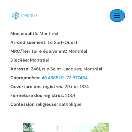
Skip
to
Paroisse:
Sainte-Cunégonde
content
Municipalité:
Montréal
Arrondissement:
Le Sud-Ouest
MRC/Territoire équivalent:
Montréal
Diocèse:
Montréal
Adresse:
2461, rue Saint-Jacques, Montréal
Coordonnées:
45.485529,-73.577454
Ouverture des registres:
29 mai 1874
Fermeture des registres:
2001
Confession religieuse:
catholique