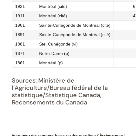
1921
Montréal (cité)
6
1911
Montréal (cité)
4
1901
Sainte-Cunégonde de Montréal (cité)
1891
Sainte-Cunégonde de Montréal (cité)
1881
Ste. Cunégonde (vl)
1871
Notre-Dame (p)
1861
Montréal (p)
Sources: Ministère de
l’Agriculture/Bureau fédéral de la
statistique/Statistique Canada,
Recensements du Canada
Vous avez des commentaires ou des questions? Écrivez-nous!