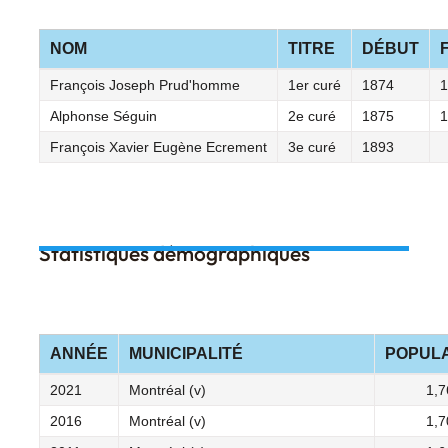
NOM
TITRE
DÉBUT
François Joseph Prud'homme
1er curé
1874
1
Alphonse Séguin
2e curé
1875
1
François Xavier Eugène Ecrement
3e curé
1893
Statistiques démographiques
ANNÉE
MUNICIPALITÉ
POPULA
2021
Montréal (v)
1,7
2016
Montréal (v)
1,7