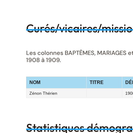
Curés/vicaires/missi
Les colonnes BAPTÊMES, MARIAGES et S
1908 à 1909.
NOM
TITRE
DÉ
Zénon Thérien
190
Statistiques démogr