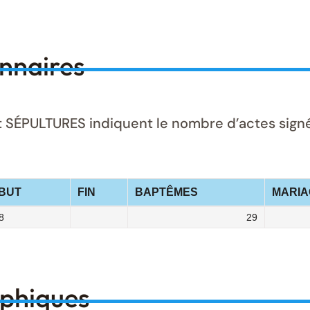
onnaires
ÉPULTURES indiquent le nombre d’actes signés 
BUT
FIN
BAPTÊMES
MARIA
8
29
aphiques