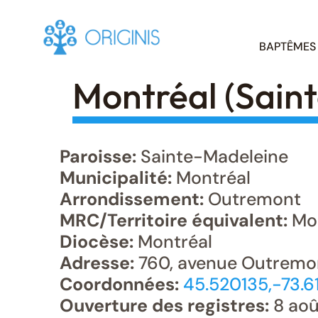
Skip
BAPTÊMES
to
content
Montréal (Sain
Paroisse:
Sainte-Madeleine
Municipalité:
Montréal
Arrondissement:
Outremont
MRC/Territoire équivalent:
Mon
Diocèse:
Montréal
Adresse:
760, avenue Outremon
Coordonnées:
45.520135,-73.6
Ouverture des registres:
8 aoû