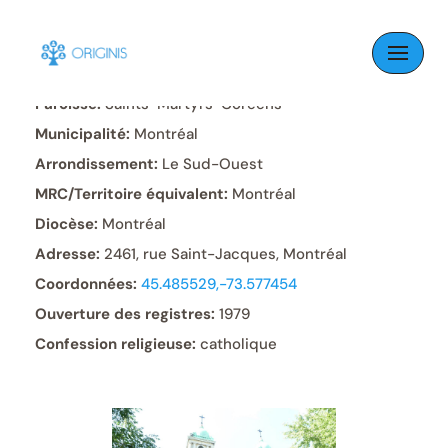
Skip
to
content
Paroisse:
Saints-Martyrs-Coréens
Municipalité:
Montréal
Arrondissement:
Le Sud-Ouest
MRC/Territoire équivalent:
Montréal
Diocèse:
Montréal
Adresse:
2461, rue Saint-Jacques, Montréal
Coordonnées:
45.485529,-73.577454
Ouverture des registres:
1979
Confession religieuse:
catholique