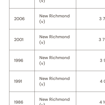
(v)
New Richmond
2006
3 
(v)
New Richmond
2001
3 
(v)
New Richmond
1996
3 
(v)
New Richmond
1991
4 
(v)
New Richmond
1986
4 