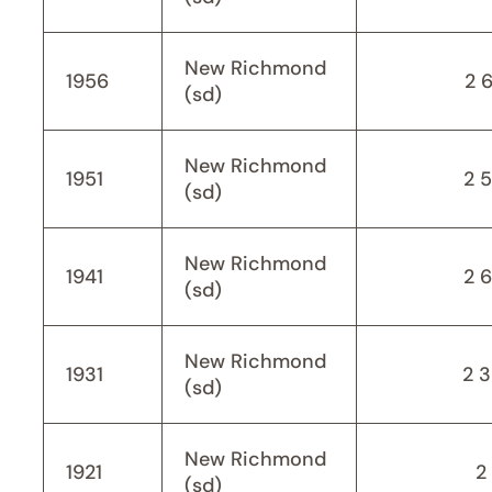
New Richmond
1956
2 
(sd)
New Richmond
1951
2 
(sd)
New Richmond
1941
2 
(sd)
New Richmond
1931
2 
(sd)
New Richmond
1921
2 
(sd)