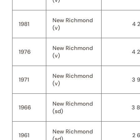
(v)
New Richmond
1981
4 
(v)
New Richmond
1976
4 
(v)
New Richmond
1971
3 
(v)
New Richmond
1966
3 
(sd)
New Richmond
1961
2 
(sd)