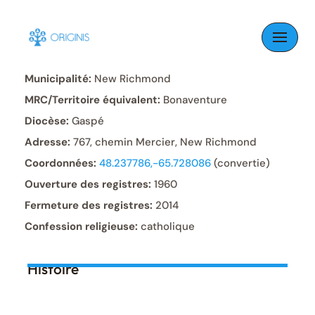
Skip
to
Paroisse:
Saint-Edgar
content
Municipalité:
New Richmond
MRC/Territoire équivalent:
Bonaventure
Diocèse:
Gaspé
Adresse:
767, chemin Mercier, New Richmond
Coordonnées:
48.237786,-65.728086
(convertie)
Ouverture des registres:
1960
Fermeture des registres:
2014
Confession religieuse:
catholique
Histoire