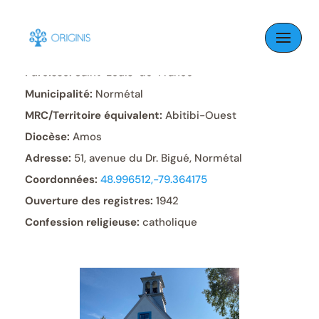
Skip
to
content
Paroisse:
Saint-Louis-de-France
Municipalité:
Normétal
MRC/Territoire équivalent:
Abitibi-Ouest
Diocèse:
Amos
Adresse:
51, avenue du Dr. Bigué, Normétal
Coordonnées:
48.996512,-79.364175
Ouverture des registres:
1942
Confession religieuse:
catholique