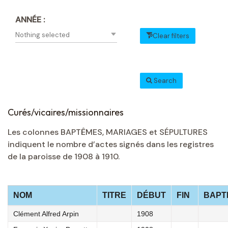
ANNÉE :
Nothing selected
Clear filters
Search
Curés/vicaires/missionnaires
Les colonnes BAPTÊMES, MARIAGES et SÉPULTURES
indiquent le nombre d’actes signés dans les registres
de la paroisse de 1908 à 1910.
NOM
TITRE
DÉBUT
FIN
BAPT
Clément Alfred Arpin
1908