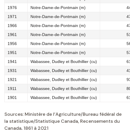
1976
Notre-Dame-de-Pontmain (m)
4
1971
Notre-Dame-de-Pontmain (m)
4
1966
Notre-Dame-de-Pontmain (m)
4
1961
Notre-Dame-de-Pontmain (m)
5
1956
Notre-Dame-de-Pontmain (m)
5
1951
Notre-Dame-de-Pontmain (m)
5
1941
Wabassee, Dudley et Bouthillier (cu)
6
1931
Wabassee, Dudley et Bouthillier (cu)
4
1921
Wabassee, Dudley et Bouthillier (cu)
9
1911
Wabassee, Dudley et Bouthillier (cu)
8
1901
Wabassee, Dudley et Bouthillier (cu)
6
Sources: Ministère de l’Agriculture/Bureau fédéral de
la statistique/Statistique Canada, Recensements du
Canada, 1861 à 2021