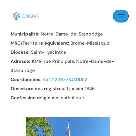
Skip
to
Paroisse:
Notre-Dame
content
Municipalité:
Notre-Dame-de-Stanbridge
MRC/Territoire équivalent:
Brome-Missisquoi
Diocèse:
Saint-Hyacinthe
Adresse:
1049, rue Principale, Notre-Dame-de-
Stanbridge
Coordonnées:
45.171229,-73.031052
Ouverture des registres:
1 janvier 1846
Confession religieuse:
catholique