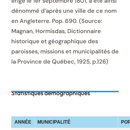
érigé le 1er septembre 1801, a été ainsi
dénommé d’après une ville de ce nom
en Angleterre. Pop. 690. (Source:
Magnan, Hormisdas, Dictionnaire
historique et géographique des
paroisses, missions et municipalités de
la Province de Québec, 1925, p.126)
Statistiques démographiques
ANNÉE
MUNICIPALITÉ
PO