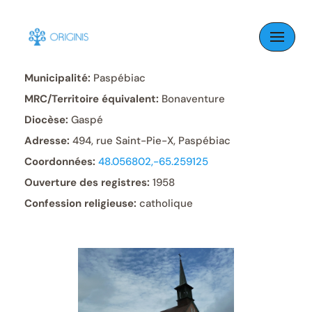
Skip
to
Paroisse:
Saint-Pie-X
content
Municipalité:
Paspébiac
MRC/Territoire équivalent:
Bonaventure
Diocèse:
Gaspé
Adresse:
494, rue Saint-Pie-X, Paspébiac
Coordonnées:
48.056802,-65.259125
Ouverture des registres:
1958
Confession religieuse:
catholique