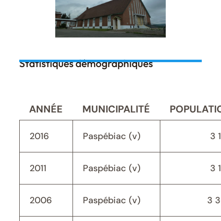
Statistiques démographiques
ANNÉE
MUNICIPALITÉ
POPULATI
2016
Paspébiac (v)
3 
2011
Paspébiac (v)
3 
2006
Paspébiac (v)
3 