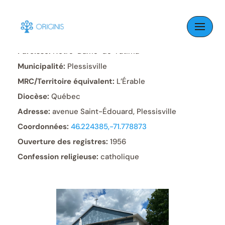
Skip
to
content
Paroisse:
Notre-Dame-de-Fatima
Municipalité:
Plessisville
MRC/Territoire équivalent:
L’Érable
Diocèse:
Québec
Adresse:
avenue Saint-Édouard, Plessisville
Coordonnées:
46.224385,-71.778873
Ouverture des registres:
1956
Confession religieuse:
catholique