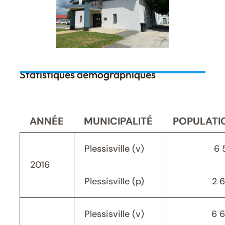
Statistiques démographiques
ANNÉE
MUNICIPALITÉ
POPULATI
Plessisville (v)
6 
2016
Plessisville (p)
2 
Plessisville (v)
6 