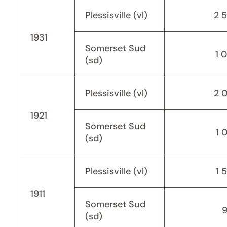
Plessisville (vl)
2 
1931
Somerset Sud
1 
(sd)
Plessisville (vl)
2 
1921
Somerset Sud
1 
(sd)
Plessisville (vl)
1 
1911
Somerset Sud
(sd)