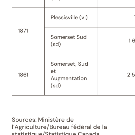
Plessisville (vl)
1871
Somerset Sud
1 
(sd)
Somerset, Sud
et
1861
2 
Augmentation
(sd)
Sources: Ministère de
l’Agriculture/Bureau fédéral de la
statistique/Statistique Canada,