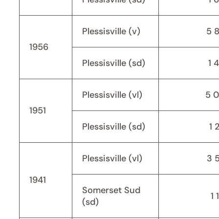
Plessisville (v)
5 
1956
Plessisville (sd)
1 
Plessisville (vl)
5 
1951
Plessisville (sd)
1 
Plessisville (vl)
3 
1941
Somerset Sud
1 
(sd)