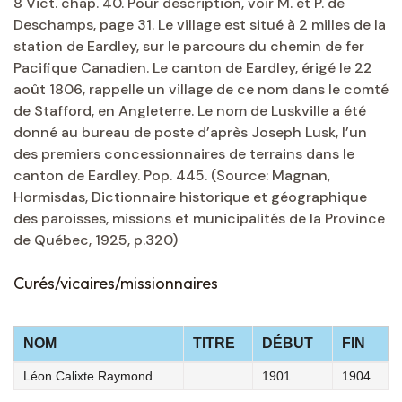
8 Vict. chap. 40. Pour description, voir M. et P. de
Deschamps, page 31. Le village est situé à 2 milles de la
station de Eardley, sur le parcours du chemin de fer
Pacifique Canadien. Le canton de Eardley, érigé le 22
août 1806, rappelle un village de ce nom dans le comté
de Stafford, en Angleterre. Le nom de Luskville a été
donné au bureau de poste d’après Joseph Lusk, l’un
des premiers concessionnaires de terrains dans le
canton de Eardley. Pop. 445. (Source: Magnan,
Hormisdas, Dictionnaire historique et géographique
des paroisses, missions et municipalités de la Province
de Québec, 1925, p.320)
Curés/vicaires/missionnaires
NOM
TITRE
DÉBUT
FIN
Léon Calixte Raymond
1901
1904