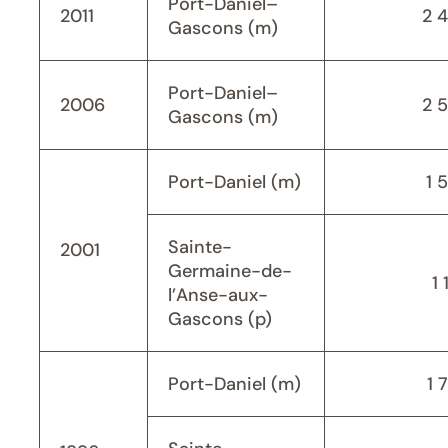
Port-Daniel–
2011
2 
Gascons (m)
Port-Daniel–
2006
2 
Gascons (m)
Port-Daniel (m)
1 
Sainte-
2001
Germaine-de-
1 
l’Anse-aux-
Gascons (p)
Port-Daniel (m)
1 