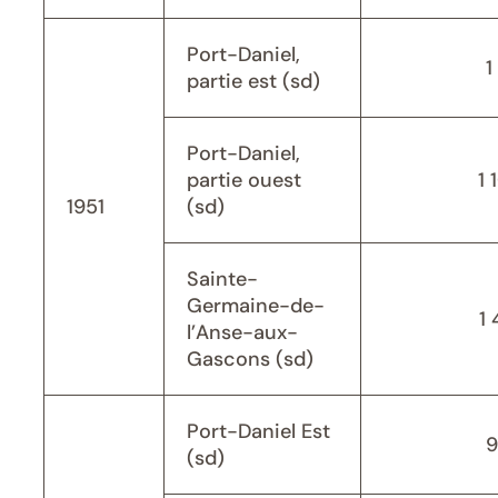
Port-Daniel,
1
partie est (sd)
Port-Daniel,
partie ouest
1 
1951
(sd)
Sainte-
Germaine-de-
1 
l’Anse-aux-
Gascons (sd)
Port-Daniel Est
9
(sd)