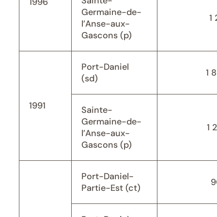
Sainte-
1996
Germaine-de-
1 
l’Anse-aux-
Gascons (p)
Port-Daniel
1 
(sd)
1991
Sainte-
Germaine-de-
1 
l’Anse-aux-
Gascons (p)
Port-Daniel-
9
Partie-Est (ct)