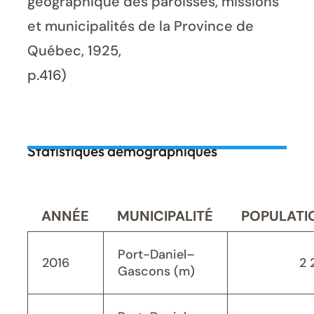
géographique des paroisses, missions
et municipalités de la Province de
Québec, 1925,
p.416)
Statistiques démographiques
ANNÉE
MUNICIPALITÉ
POPULATI
Port-Daniel–
2016
2 
Gascons (m)