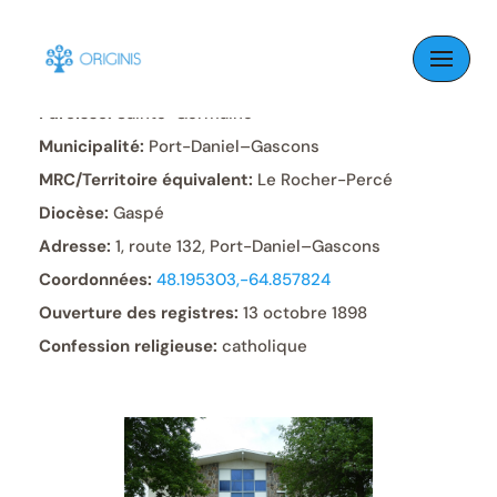
Skip
to
content
Paroisse:
Sainte-Germaine
Municipalité:
Port-Daniel–Gascons
MRC/Territoire équivalent:
Le Rocher-Percé
Diocèse:
Gaspé
Adresse:
1, route 132, Port-Daniel–Gascons
Coordonnées:
48.195303,-64.857824
Ouverture des registres:
13 octobre 1898
Confession religieuse:
catholique