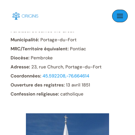
Skip
to
content
Paroisse:
St. James the Great
Municipalité:
Portage-du-Fort
MRC/Territoire équivalent:
Pontiac
Diocèse:
Pembroke
Adresse:
23, rue Church, Portage-du-Fort
Coordonnées:
45.592208,-76.664614
Ouverture des registres:
13 avril 1851
Confession religieuse:
catholique