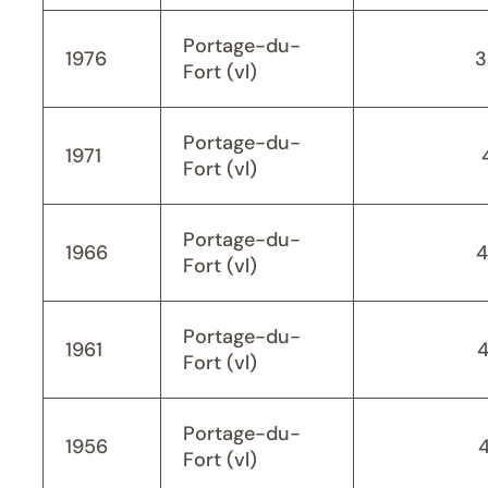
Portage-du-
1976
3
Fort (vl)
Portage-du-
1971
Fort (vl)
Portage-du-
1966
4
Fort (vl)
Portage-du-
1961
Fort (vl)
Portage-du-
1956
Fort (vl)