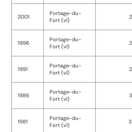
Portage-du-
2001
Fort (vl)
Portage-du-
1996
Fort (vl)
Portage-du-
1991
Fort (vl)
Portage-du-
1986
Fort (vl)
Portage-du-
1981
3
Fort (vl)