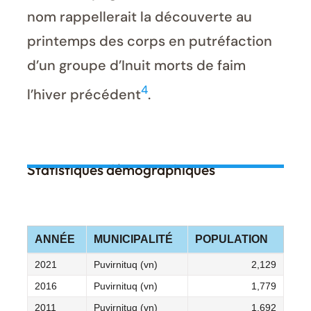
nom rappellerait la découverte au
printemps des corps en putréfaction
d’un groupe d’Inuit morts de faim
4
l’hiver précédent
.
Statistiques démographiques
ANNÉE
MUNICIPALITÉ
POPULATION
2021
Puvirnituq (vn)
2,129
2016
Puvirnituq (vn)
1,779
2011
Puvirnituq (vn)
1,692