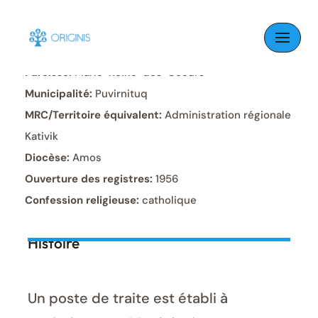
Skip
to
content
Paroisse:
Marie-Reine-des-Coeurs
Municipalité:
Puvirnituq
MRC/Territoire équivalent:
Administration régionale
Kativik
Diocèse:
Amos
Ouverture des registres:
1956
Confession religieuse:
catholique
Histoire
Un poste de traite est établi à