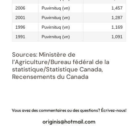
2006
Puvirnituq (vn)
1,457
2001
Puvirnituq (vn)
1,287
1996
Puvirnituq (vn)
1,169
1991
Puvirnituq (vn)
1,091
Sources: Ministère de
l’Agriculture/Bureau fédéral de la
statistique/Statistique Canada,
Recensements du Canada
Vous avez des commentaires ou des questions? Écrivez-nous!
originis@hotmail.com