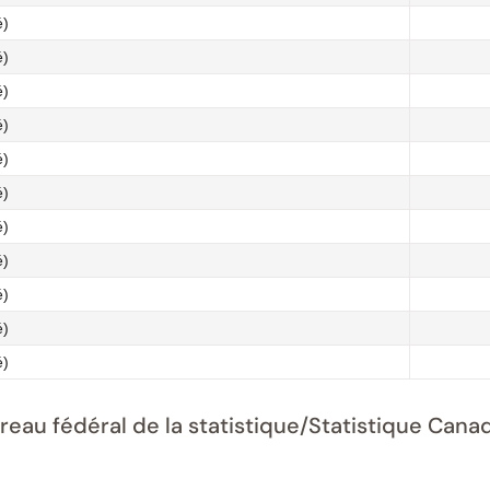
é)
é)
é)
é)
é)
é)
é)
é)
é)
é)
é)
ureau fédéral de la statistique/Statistique Ca