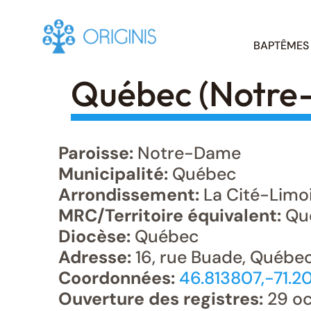
Skip
BAPTÊMES
to
content
Québec (Notre
Paroisse:
Notre-Dame
Municipalité:
Québec
Arrondissement:
La Cité-Limo
MRC/Territoire équivalent:
Qu
Diocèse:
Québec
Adresse:
16, rue Buade, Québe
Coordonnées:
46.813807,-71.2
Ouverture des registres:
29 oc