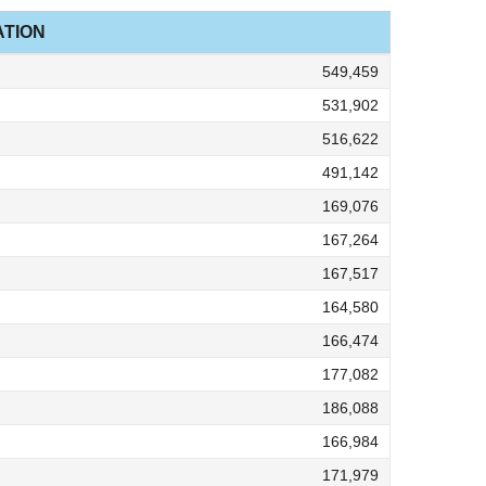
TION
549,459
531,902
516,622
491,142
169,076
167,264
167,517
164,580
166,474
177,082
186,088
166,984
171,979