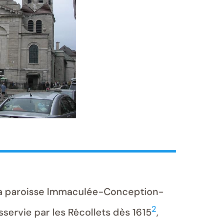
la paroisse Immaculée-Conception-
2
sservie par les Récollets dès 1615
,