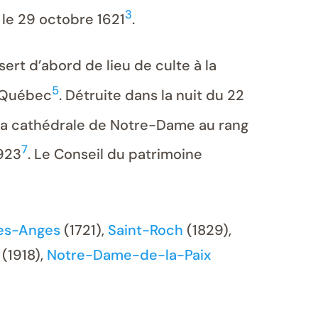
3
t le 29 octobre 1621
.
ert d’abord de lieu de culte à la
5
e Québec
. Détruite dans la nuit du 22
e la cathédrale de Notre-Dame au rang
7
1923
. Le Conseil du patrimoine
es-Anges
(1721),
Saint-Roch
(1829),
(1918),
Notre-Dame-de-la-Paix