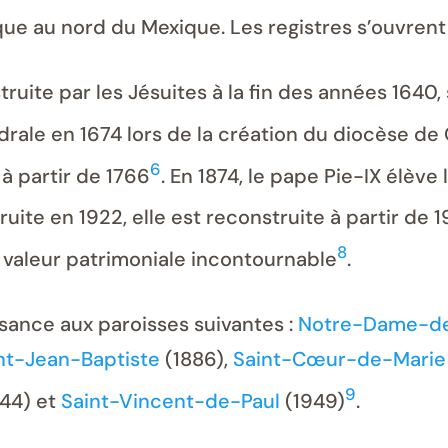
lique au nord du Mexique. Les registres s’ouvren
uite par les Jésuites à la fin des années 1640, s
édrale en 1674 lors de la création du diocèse d
6
e à partir de 1766
. En 1874, le pape Pie-IX élèv
ite en 1922, elle est reconstruite à partir de 
8
e valeur patrimoniale incontournable
.
ance aux paroisses suivantes :
Notre-Dame-d
nt-Jean-Baptiste
(1886),
Saint-Cœur-de-Marie
9
44) et
Saint-Vincent-de-Paul
(1949)
.