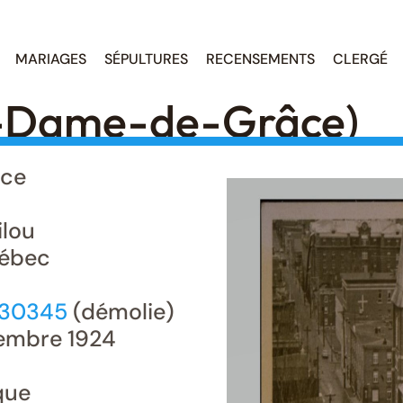
MARIAGES
SÉPULTURES
RECENSEMENTS
CLERGÉ
-Dame-de-Grâce)
ce
ilou
ébec
230345
(démolie)
embre 1924
que