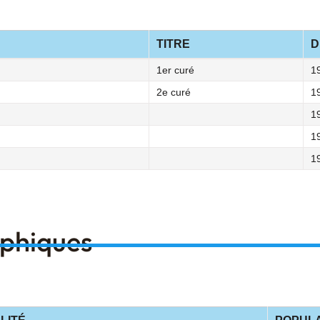
TITRE
D
1er curé
1
2e curé
1
1
1
1
aphiques