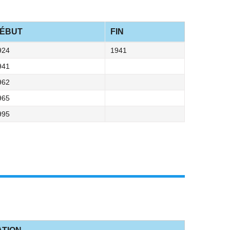
ÉBUT
FIN
924
1941
941
962
965
995