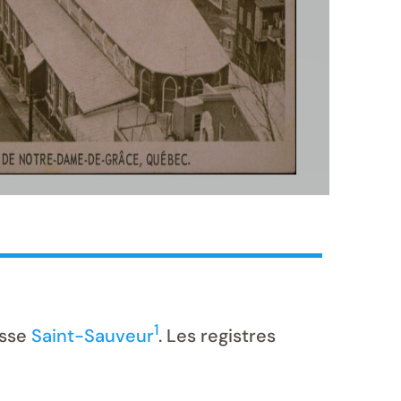
1
isse
Saint-Sauveur
. Les registres