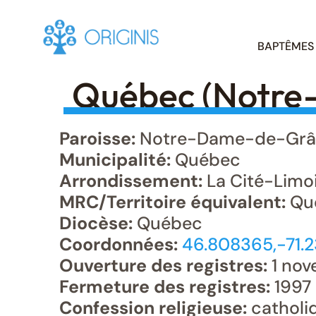
Skip
BAPTÊMES
to
content
Québec (Notre
Paroisse:
Notre-Dame-de-Grâ
Municipalité:
Québec
Arrondissement:
La Cité-Limo
MRC/Territoire équivalent:
Qu
Diocèse:
Québec
Coordonnées:
46.808365,-71.
Ouverture des registres:
1 nov
Fermeture des registres:
1997
Confession religieuse:
catholi