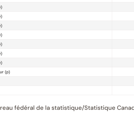
é)
é)
é)
é)
é)
é)
é)
ur (p)
ureau fédéral de la statistique/Statistique Ca