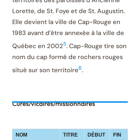
territoires des paroisses d’Ancienne
Lorette, de St. Foye et de St. Augustin.
Elle devient la ville de Cap-Rouge en
1983 avant d’être annexée à la ville de
5
Québec en 2002
. Cap-Rouge tire son
nom du cap formé de rochers rouges
6
situé sur son territoire
.
Curés/vicaires/missionnaires
NOM
TITRE
DÉBUT
FIN