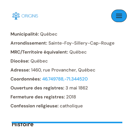
Skip
to
Paroisse:
Saint-Félix-de-Valois
content
Municipalité:
Québec
Arrondissement:
Sainte-Foy-Sillery-Cap-Rouge
MRC/Territoire équivalent:
Québec
Diocèse:
Québec
Adresse:
1460, rue Provancher, Québec
Coordonnées:
46.749788,-71.344520
Ouverture des registres:
3 mai 1862
Fermeture des registres:
2018
Confession religieuse:
catholique
Histoire