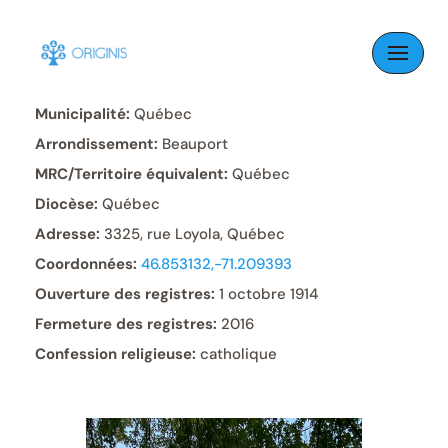
Skip
to
Paroisse:
Saint-Ignace-de-Loyola
content
Municipalité:
Québec
Arrondissement:
Beauport
MRC/Territoire équivalent:
Québec
Diocèse:
Québec
Adresse:
3325, rue Loyola, Québec
Coordonnées:
46.853132,-71.209393
Ouverture des registres:
1 octobre 1914
Fermeture des registres:
2016
Confession religieuse:
catholique