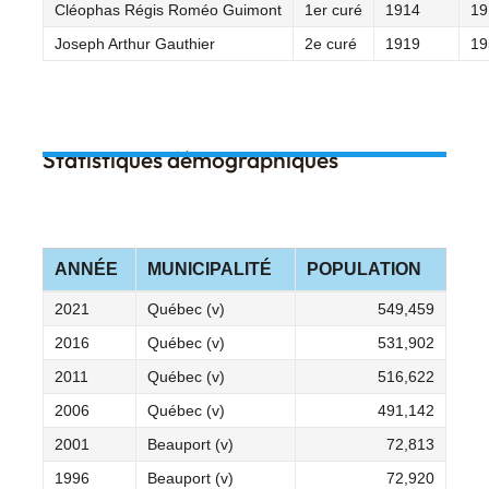
Cléophas Régis Roméo Guimont
1er curé
1914
19
Joseph Arthur Gauthier
2e curé
1919
19
Statistiques démographiques
ANNÉE
MUNICIPALITÉ
POPULATION
2021
Québec (v)
549,459
2016
Québec (v)
531,902
2011
Québec (v)
516,622
2006
Québec (v)
491,142
2001
Beauport (v)
72,813
1996
Beauport (v)
72,920