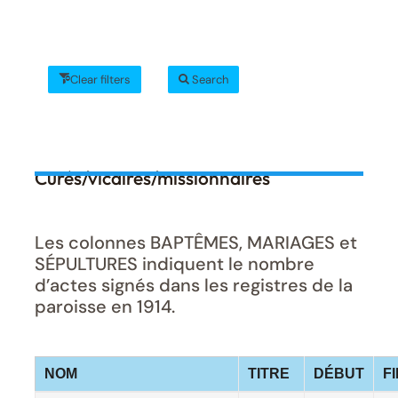
Clear filters
Search
Curés/vicaires/missionnaires
Les colonnes BAPTÊMES, MARIAGES et
SÉPULTURES indiquent le nombre
d’actes signés dans les registres de la
paroisse en 1914.
NOM
TITRE
DÉBUT
F