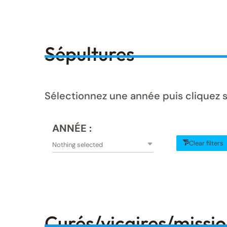
Sépultures
Sélectionnez une année puis cliquez s
ANNÉE :
Clear filters
Nothing selected
Curés/vicaires/missi