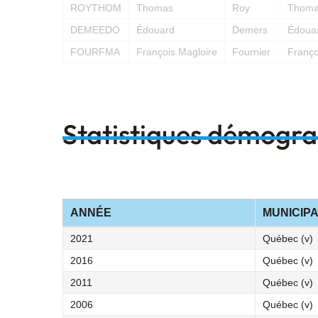
ROYTHOM
Thomas
Roy
Thoma
DEMEEDO
Édouard
Demers
Édoua
FOURFMA
François Magloire
Fournier
Franço
Statistiques démogr
ANNÉE
MUNICIPA
2021
Québec (v)
2016
Québec (v)
2011
Québec (v)
2006
Québec (v)