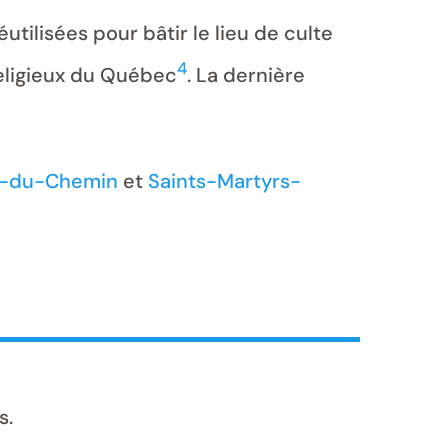
utilisées pour bâtir le lieu de culte
4
religieux du Québec
. La dernière
-du-Chemin
et
Saints-Martyrs-
s.