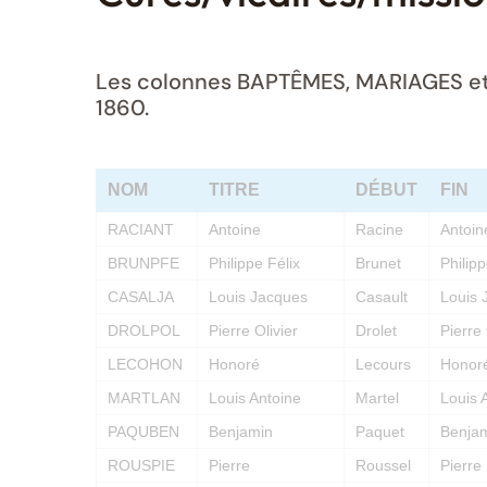
Les colonnes BAPTÊMES, MARIAGES et S
1860.
NOM
TITRE
DÉBUT
FIN
RACIANT
Antoine
Racine
Antoin
BRUNPFE
Philippe Félix
Brunet
Philip
CASALJA
Louis Jacques
Casault
Louis 
DROLPOL
Pierre Olivier
Drolet
Pierre 
LECOHON
Honoré
Lecours
Honor
MARTLAN
Louis Antoine
Martel
Louis 
PAQUBEN
Benjamin
Paquet
Benja
ROUSPIE
Pierre
Roussel
Pierre