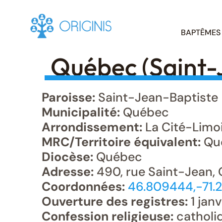
Skip
BAPTÊMES
to
content
Québec (Saint-
Paroisse:
Saint-Jean-Baptiste
Municipalité:
Québec
Arrondissement:
La Cité-Limo
MRC/Territoire équivalent:
Qu
Diocèse:
Québec
Adresse:
490, rue Saint-Jean,
Coordonnées:
46.809444,-71.
Ouverture des registres:
1 janv
Confession religieuse:
catholi