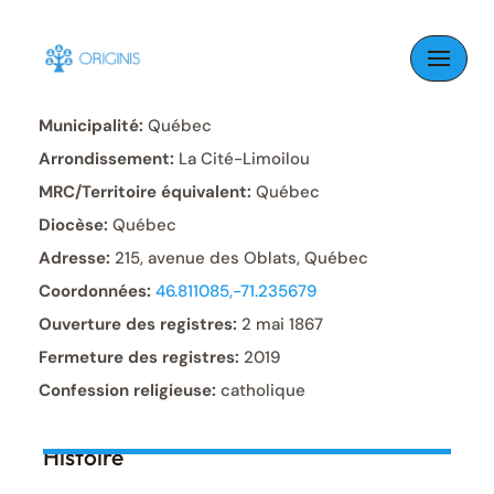
Skip
to
Paroisse:
Saint-Sauveur
content
Municipalité:
Québec
Arrondissement:
La Cité-Limoilou
MRC/Territoire équivalent:
Québec
Diocèse:
Québec
Adresse:
215, avenue des Oblats, Québec
Coordonnées:
46.811085,-71.235679
Ouverture des registres:
2 mai 1867
Fermeture des registres:
2019
Confession religieuse:
catholique
Histoire