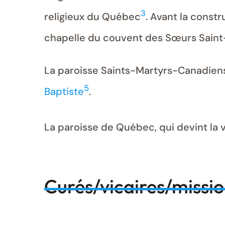
3
religieux du Québec
. Avant la constr
chapelle du couvent des Sœurs Saint
La paroisse Saints-Martyrs-Canadiens f
5
Baptiste
.
La paroisse de Québec, qui devint la 
Curés/vicaires/missi