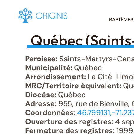
Skip
BAPTÊMES
to
content
Québec (Saints
Paroisse:
Saints-Martyrs-Can
Municipalité:
Québec
Arrondissement:
La Cité-Limo
MRC/Territoire équivalent:
Qu
Diocèse:
Québec
Adresse:
955, rue de Bienville
Coordonnées:
46.799131,-71.2
Ouverture des registres:
4 sep
Fermeture des registres:
1999