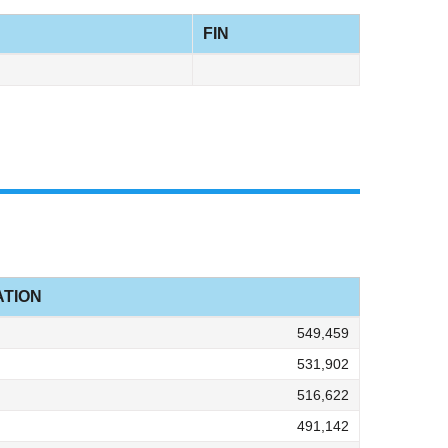
FIN
TION
549,459
531,902
516,622
491,142