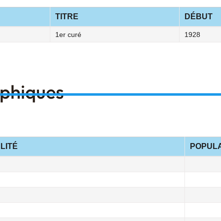
TITRE
DÉBUT
1er curé
1928
aphiques
LITÉ
POPULA