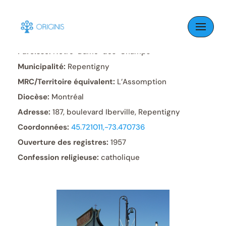
Skip
to
content
Paroisse:
Notre-Dame-des-Champs
Municipalité:
Repentigny
MRC/Territoire équivalent:
L’Assomption
Diocèse:
Montréal
Adresse:
187, boulevard Iberville, Repentigny
Coordonnées:
45.721011,-73.470736
Ouverture des registres:
1957
Confession religieuse:
catholique