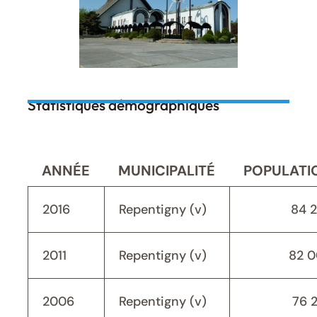
Statistiques démographiques
ANNÉE
MUNICIPALITÉ
POPULATI
2016
Repentigny (v)
84 
2011
Repentigny (v)
82 
2006
Repentigny (v)
76 