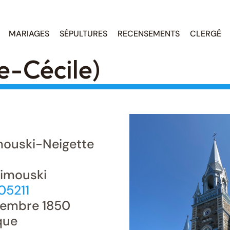
MARIAGES
SÉPULTURES
RECENSEMENTS
CLERGÉ
e-Cécile)
ouski-Neigette
 Rimouski
05211
embre 1850
que