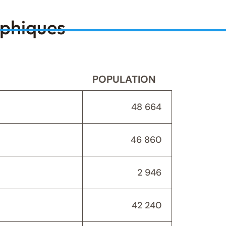
aphiques
POPULATION
48 664
46 860
2 946
42 240