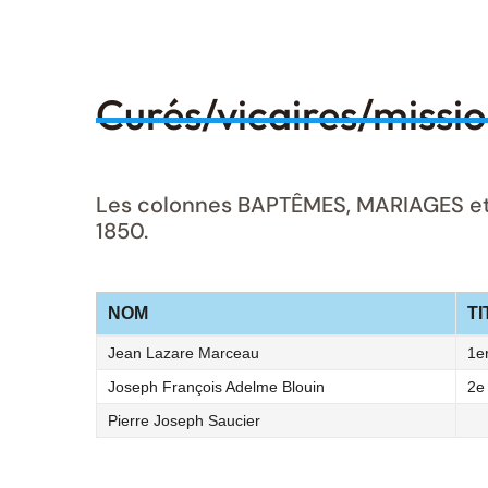
Curés/vicaires/missi
Les colonnes BAPTÊMES, MARIAGES et S
1850.
NOM
TI
Jean Lazare Marceau
1e
Joseph François Adelme Blouin
2e
Pierre Joseph Saucier