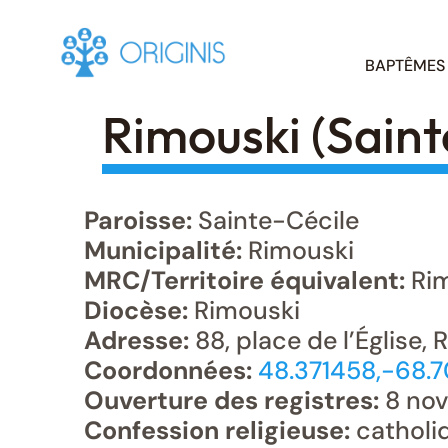
Skip
BAPTÊMES
to
content
Rimouski (Saint
Paroisse:
Sainte-Cécile
Municipalité:
Rimouski
MRC/Territoire équivalent:
Rim
Diocèse:
Rimouski
Adresse:
88, place de l’Église,
Coordonnées:
48.371458,-68.7
Ouverture des registres:
8 nov
Confession religieuse:
catholi