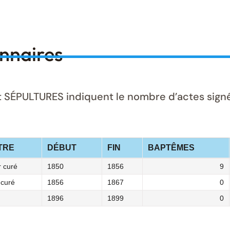
onnaires
ÉPULTURES indiquent le nombre d’actes signés 
TRE
DÉBUT
FIN
BAPTÊMES
r curé
1850
1856
9
 curé
1856
1867
0
1896
1899
0