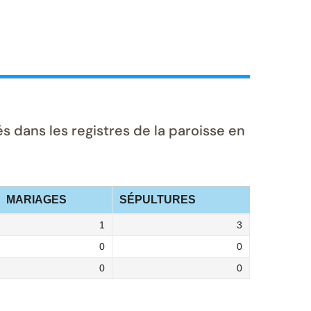
dans les registres de la paroisse en
MARIAGES
SÉPULTURES
1
3
0
0
0
0