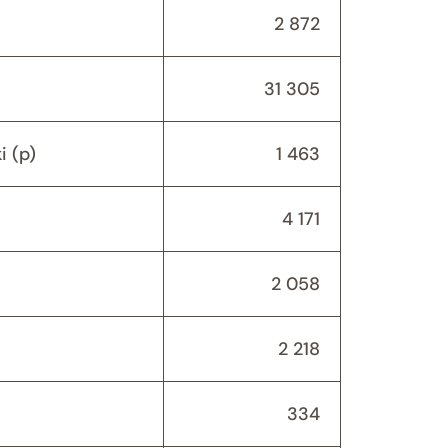
2 872
31 305
 (p)
1 463
4 171
2 058
2 218
334