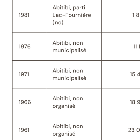
Abitibi, parti
1981
Lac-Fournière
1 
(no)
Abitibi, non
1976
11 
municipalisé
Abitibi, non
1971
15 
municipalisé
Abitibi, non
1966
18 
organisé
Abitibi, non
1961
23 
organisé