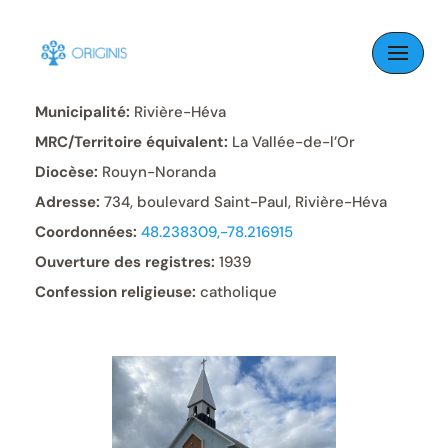
Skip
to
Paroisse:
Saint-Paul
content
Municipalité:
Rivière-Héva
MRC/Territoire équivalent:
La Vallée-de-l’Or
Diocèse:
Rouyn-Noranda
Adresse:
734, boulevard Saint-Paul, Rivière-Héva
Coordonnées:
48.238309,-78.216915
Ouverture des registres:
1939
Confession religieuse:
catholique