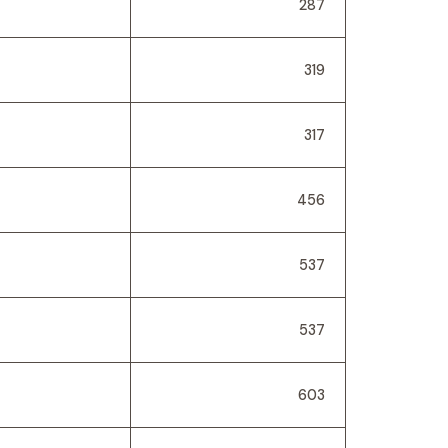
287
319
317
456
537
537
603