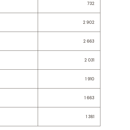
732
2 902
2 663
2 031
1 910
1 663
1 381