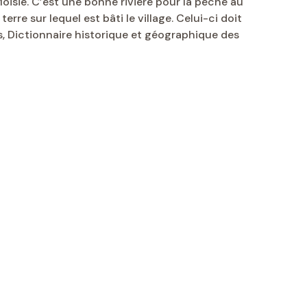
 Moisie. C’est une bonne rivière pour la pêche au
rre sur lequel est bâti le village. Celui-ci doit
as, Dictionnaire historique et géographique des