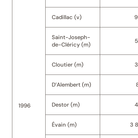
Cadillac (v)
9
Saint-Joseph-
5
de-Cléricy (m)
Cloutier (m)
3
D’Alembert (m)
Destor (m)
4
1996
Évain (m)
3 