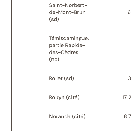
Saint-Norbert-
de-Mont-Brun
6
(sd)
Témiscamingue,
partie Rapide-
des-Cèdres
(no)
Rollet (sd)
Rouyn (cité)
17 
Noranda (cité)
8 