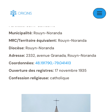
Skip
to
content
Paroisse:
Saint-Guillaume
Municipalité:
Rouyn-Noranda
MRC/Territoire équivalent:
Rouyn-Noranda
Diocèse:
Rouyn-Noranda
Adresse:
2332, avenue Granada, Rouyn-Noranda
Coordonnées:
48.191790,-79.041413
Ouverture des registres:
17 novembre 1935
Confession religieuse:
catholique