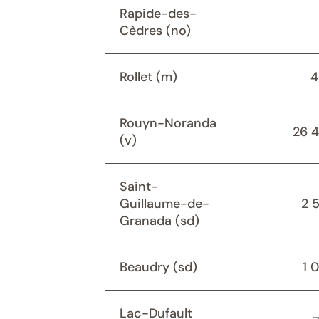
Rapide-des-
Cèdres (no)
Rollet (m)
4
Rouyn-Noranda
26 
(v)
Saint-
Guillaume-de-
2 
Granada (sd)
Beaudry (sd)
1 
Lac-Dufault