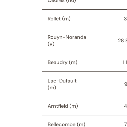
Cèdres (no)
Rollet (m)
3
Rouyn-Noranda
28 
(v)
Beaudry (m)
1 
Lac-Dufault
(m)
Arntfield (m)
4
Bellecombe (m)