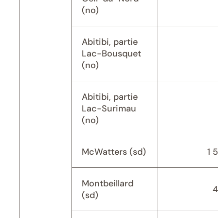
(no)
Abitibi, partie
Lac-Bousquet
(no)
Abitibi, partie
Lac-Surimau
(no)
McWatters (sd)
1 
Montbeillard
4
(sd)