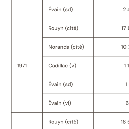
Évain (sd)
2 
Rouyn (cité)
17 
Noranda (cité)
10 
1971
Cadillac (v)
1 
Évain (sd)
1
Évain (vl)
6
Rouyn (cité)
18 