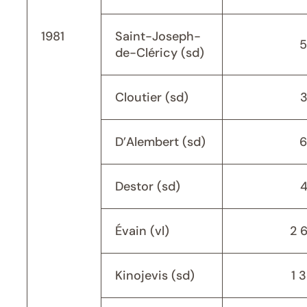
1981
Saint-Joseph-
5
de-Cléricy (sd)
Cloutier (sd)
D’Alembert (sd)
6
Destor (sd)
Évain (vl)
2 
Kinojevis (sd)
1 