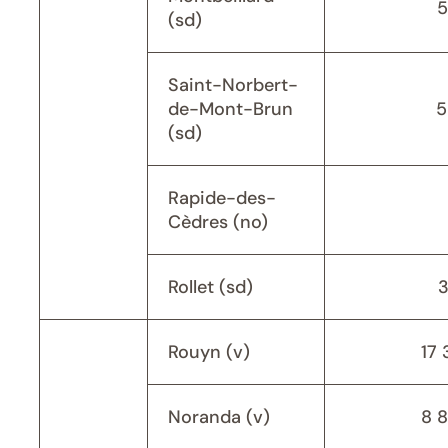
5
(sd)
Saint-Norbert-
de-Mont-Brun
5
(sd)
Rapide-des-
Cèdres (no)
Rollet (sd)
Rouyn (v)
17 
Noranda (v)
8 