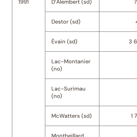
1991
D’Alembert (sd)
Destor (sd)
Évain (sd)
3 
Lac-Montanier
(no)
Lac-Surimau
(no)
McWatters (sd)
1 
Montbeillard