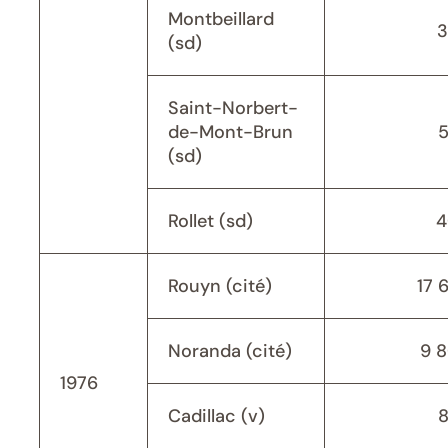
Montbeillard
3
(sd)
Saint-Norbert-
de-Mont-Brun
(sd)
Rollet (sd)
4
Rouyn (cité)
17 
Noranda (cité)
9 
1976
Cadillac (v)