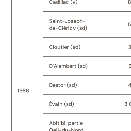
Cadillac (v)
8
Saint-Joseph-
5
de-Cléricy (sd)
Cloutier (sd)
D’Alembert (sd)
Destor (sd)
1986
Évain (sd)
3 
Abitibi, partie
Oeil-du-Nord