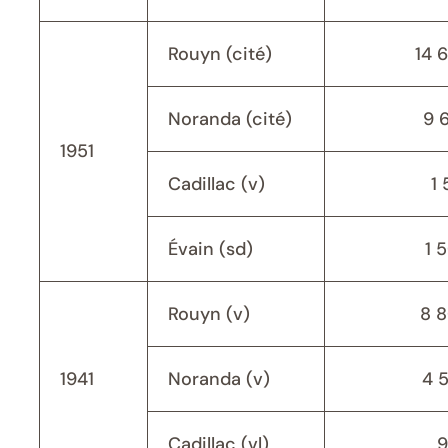
Rouyn (cité)
14 
Noranda (cité)
9 
1951
Cadillac (v)
1 
Évain (sd)
1 
Rouyn (v)
8 
1941
Noranda (v)
4 
Cadillac (vl)
9