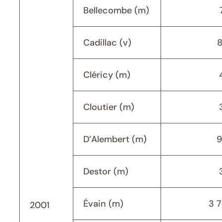
Bellecombe (m)
Cadillac (v)
Cléricy (m)
Cloutier (m)
D’Alembert (m)
9
Destor (m)
Évain (m)
3 
2001