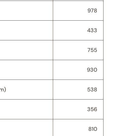
978
433
755
930
(m)
538
356
810