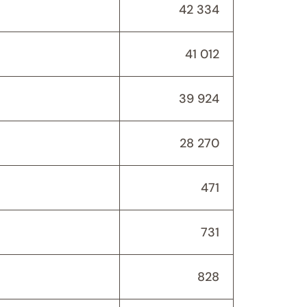
42 334
41 012
39 924
28 270
471
731
828