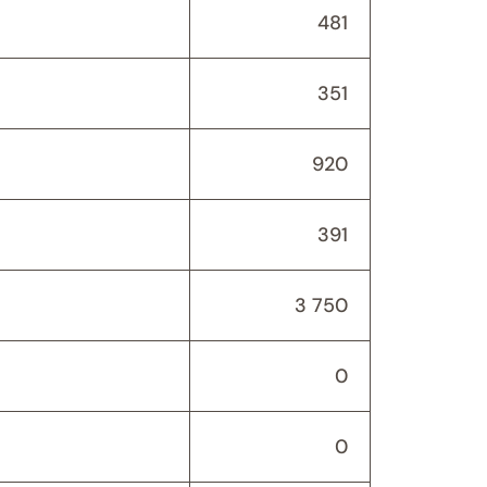
481
351
920
391
3 750
0
0