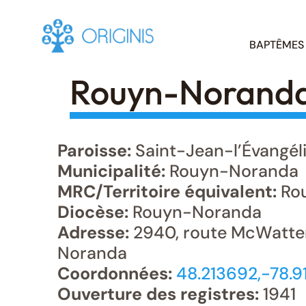
Skip
BAPTÊMES
to
content
Rouyn-Noranda 
Paroisse:
Saint-Jean-l’Évangél
Municipalité:
Rouyn-Noranda
MRC/Territoire équivalent:
Ro
Diocèse:
Rouyn-Noranda
Adresse:
2940, route McWatte
Noranda
Coordonnées:
48.213692,-78.9
Ouverture des registres:
1941