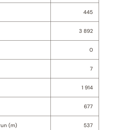
445
3 892
0
7
1 914
677
run (m)
537