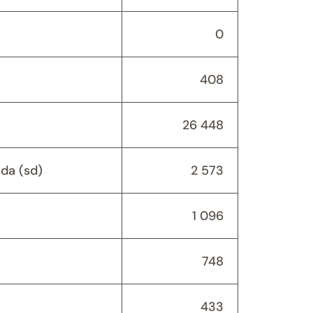
0
408
26 448
da (sd)
2 573
1 096
748
433