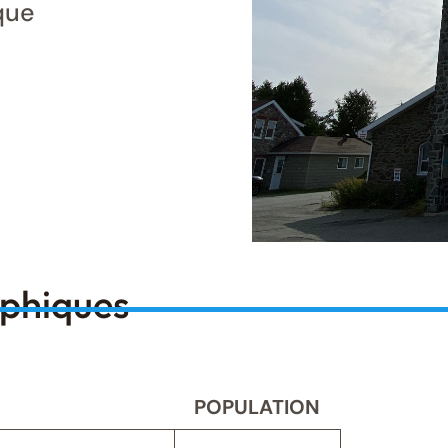
que
aphiques
POPULATION