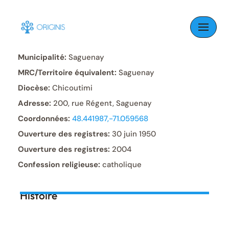
Skip
to
Paroisse:
Saint-Luc
content
Municipalité:
Saguenay
MRC/Territoire équivalent:
Saguenay
Diocèse:
Chicoutimi
Adresse:
200, rue Régent, Saguenay
Coordonnées:
48.441987,-71.059568
Ouverture des registres:
30 juin 1950
Ouverture des registres:
2004
Confession religieuse:
catholique
Histoire