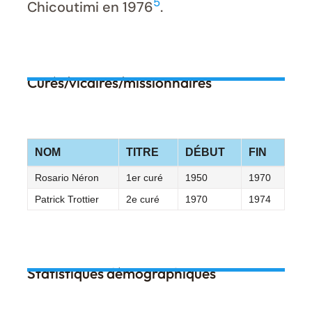
5
Chicoutimi en 1976
.
Curés/vicaires/missionnaires
NOM
TITRE
DÉBUT
FIN
Rosario Néron
1er curé
1950
1970
Patrick Trottier
2e curé
1970
1974
Statistiques démographiques