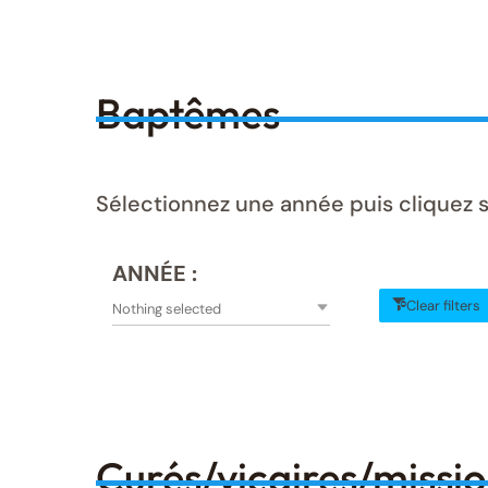
Baptêmes
Sélectionnez une année puis cliquez 
ANNÉE :
Clear filters
Nothing selected
Curés/vicaires/missi