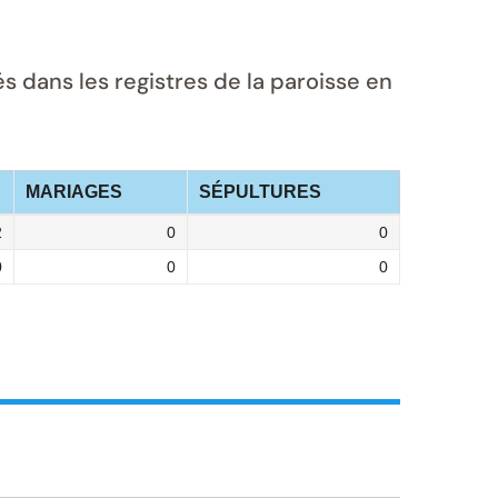
dans les registres de la paroisse en
MARIAGES
SÉPULTURES
2
0
0
0
0
0