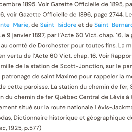
écembre 1895. Voir Gazette Officielle de 1895, 
, voir Gazette Officielle de 1896, page 2744. Le
inte-Marie
, de
Saint-Isidore
et de
Saint-Bernar
9 janvier 1897, par l’Acte 60 Vict. chap. 16, l
u comté de Dorchester pour toutes fins. La mun
en vertu de l’Acte 60 Vict. chap. 16. Voir Rappo
un mille de la station de Scott-Jonction, sur le
le patronage de saint Maxime pour rappeler la m
e de cette paroisse. La station du chemin de fer,
tion du chemin de fer Québec Central de Lévis 
ement situé sur la route nationale Lévis-Jackm
sdas, Dictionnaire historique et géographique d
c, 1925, p.577)