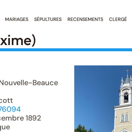
MARIAGES
SÉPULTURES
RECENSEMENTS
CLERGÉ
axime)
Nouvelle-Beauce
cott
076094
cembre 1892
que