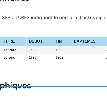
ÉPULTURES indiquent le nombre d’actes signés 
TITRE
DÉBUT
FIN
BAPTÊMES
1er curé
1892
1896
2e curé
1896
1902
aphiques