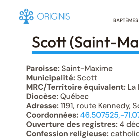
Skip
BAPTÊMES
to
content
Scott (Saint-M
Paroisse:
Saint-Maxime
Municipalité:
Scott
MRC/Territoire équivalent:
La 
Diocèse:
Québec
Adresse:
1191, route Kennedy, S
Coordonnées:
46.507525,-71.
Ouverture des registres:
4 dé
Confession religieuse:
catholi