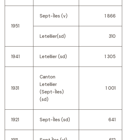
Sept-Îles (v)
1 866
1951
Letellier(sd)
310
1941
Letellier (sd)
1 305
Canton
Letellier
1931
1 001
(Sept-Îles)
(sd)
1921
Sept-Îles (sd)
641