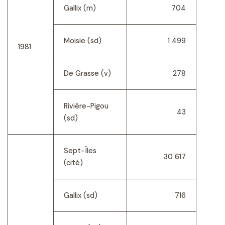
Gallix (m)
704
Moisie (sd)
1 499
1981
De Grasse (v)
278
Rivière-Pigou
43
(sd)
Sept-Îles
30 617
(cité)
Gallix (sd)
716