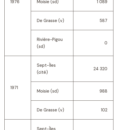
1976
Moisie (sd)
1 089
De Grasse (v)
587
Rivière-Pigou
0
(sd)
Sept-Îles
24 320
(cité)
1971
Moisie (sd)
988
De Grasse (v)
102
Sept-Îles