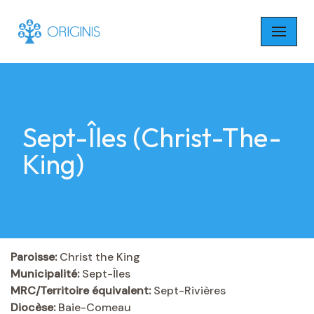
Skip
to
content
Sept-Îles (Christ-The-
King)
Paroisse:
Christ the King
Municipalité:
Sept-Îles
MRC/Territoire équivalent:
Sept-Rivières
Diocèse:
Baie-Comeau