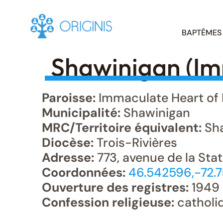
Skip
BAPTÊMES
to
content
Shawinigan (Im
Paroisse:
Immaculate Heart of
Municipalité:
Shawinigan
MRC/Territoire équivalent:
Sha
Diocèse:
Trois-Rivières
Adresse:
773, avenue de la Sta
Coordonnées:
46.542596,-72.
Ouverture des registres:
1949
Confession religieuse:
catholi