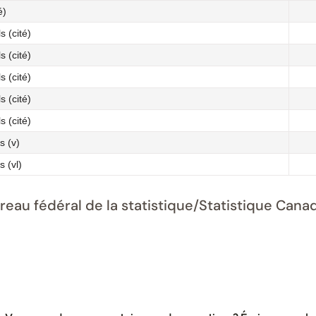
é)
s (cité)
s (cité)
s (cité)
s (cité)
s (cité)
s (v)
 (vl)
ureau fédéral de la statistique/Statistique Ca