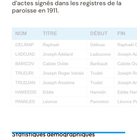
d’actes signés dans les registres de la
paroisse en 1911.
NOM
TITRE
DÉBUT
FIN
GELIRAP
Raphaël
Gélinas
Raphaël G
LADOJAD
Joseph Adélard
Ladouceur
Joseph Ad
BARICOV
Calixte Ovide
Baribault
Calixte Ov
TRUDJRI
Joseph Roger Irénée
Trudel
Joseph Ro
TRUDJAN
Joseph Anselme
Trudel
Joseph An
HAMEEDD
Eddie
Hamelin
Eddie Ham
PANNLEO
Léonce
Panneton
Léonce P
Statistiques démographiques