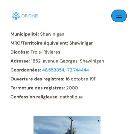
Skip
to
Paroisse:
Saint-Marc
content
Municipalité:
Shawinigan
MRC/Territoire équivalent:
Shawinigan
Diocèse:
Trois-Rivières
Adresse:
1852, avenue Georges, Shawinigan
Coordonnées:
46.553854,-72.744444
Ouverture des registres:
16 octobre 1911
Fermeture des registres:
2000
Confession religieuse:
catholique