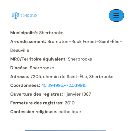
Skip
to
Paroisse:
Saint-Élie
content
Municipalité:
Sherbrooke
Arrondissement:
Brompton–Rock Forest–Saint-Élie–
Deauville
MRC/Territoire équivalent:
Sherbrooke
Diocèse:
Sherbrooke
Adresse:
7205, chemin de Saint-Élie, Sherbrooke
Coordonnées:
45.394995,-72.039915
Ouverture des registres:
1 janvier 1887
Fermeture des registres:
2010
Confession religieuse:
catholique