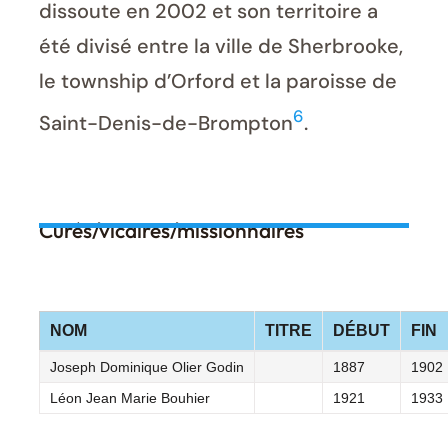
dissoute en 2002 et son territoire a
été divisé entre la ville de Sherbrooke,
le township d’Orford et la paroisse de
6
Saint-Denis-de-Brompton
.
Curés/vicaires/missionnaires
NOM
TITRE
DÉBUT
FIN
Joseph Dominique Olier Godin
1887
1902
Léon Jean Marie Bouhier
1921
1933