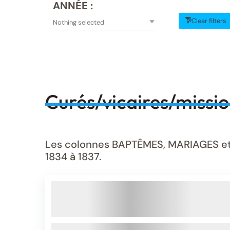
ANNÉE :
Clear filters
Nothing selected
Curés/vicaires/missi
Les colonnes BAPTÊMES, MARIAGES et S
1834 à 1837.