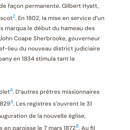
de façon permanente. Gilbert Hyatt,
2
Ascot
. En 1802, la mise en service d’un
çois marqua le début du hameau des
Sir John Coape Sherbrooke, gouverneur
-lieu du nouveau district judiciaire
any en 1834 stimula tant la
4
olet
. D’autres prêtres missionnaires
5
1829
. Les registres s’ouvrent le 31
uguration de la nouvelle église,
8
e en paroisse le 7 mars 1872
. Au fil