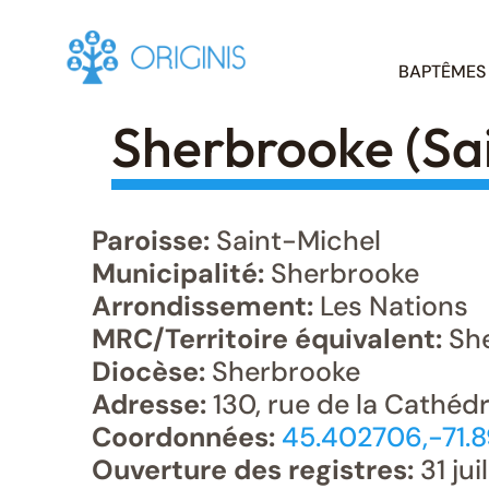
Skip
BAPTÊMES
to
content
Sherbrooke (Sa
Paroisse:
Saint-Michel
Municipalité:
Sherbrooke
Arrondissement:
Les Nations
MRC/Territoire équivalent:
She
Diocèse:
Sherbrooke
Adresse:
130, rue de la Cathéd
Coordonnées:
45.402706,-71.
Ouverture des registres:
31 jui