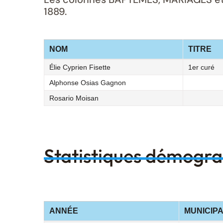
1889.
NOM
TITRE
Élie Cyprien Fisette
1er curé
Alphonse Osias Gagnon
Rosario Moisan
Statistiques démogr
ANNÉE
MUNICIPA