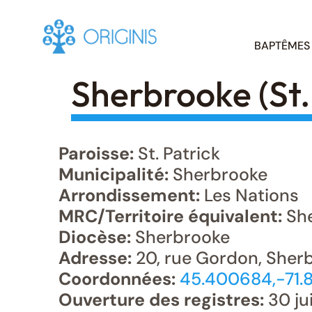
Skip
BAPTÊMES
to
content
Sherbrooke (St.
Paroisse:
St. Patrick
Municipalité:
Sherbrooke
Arrondissement:
Les Nations
MRC/Territoire équivalent:
She
Diocèse:
Sherbrooke
Adresse:
20, rue Gordon, Sher
Coordonnées:
45.400684,-71
Ouverture des registres:
30 ju