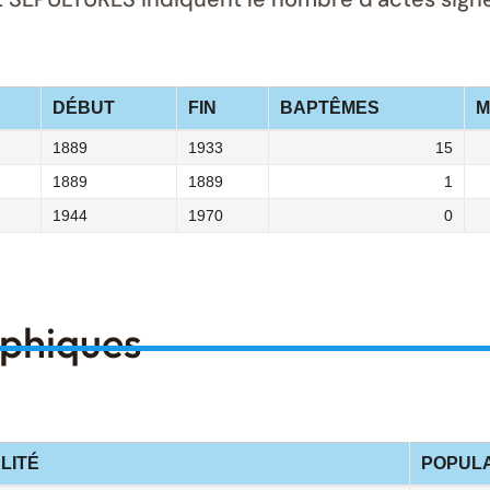
DÉBUT
FIN
BAPTÊMES
M
1889
1933
15
1889
1889
1
1944
1970
0
aphiques
LITÉ
POPULA