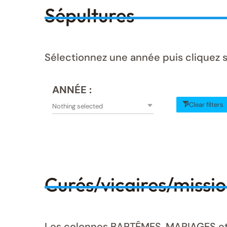
Sépultures
Sélectionnez une année puis cliquez s
ANNÉE :
Clear filters
Nothing selected
Curés/vicaires/missi
Les colonnes BAPTÊMES, MARIAGES et S