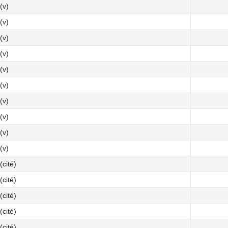
(v)
(v)
(v)
(v)
(v)
(v)
(v)
(v)
(v)
(v)
cité)
cité)
cité)
cité)
cité)